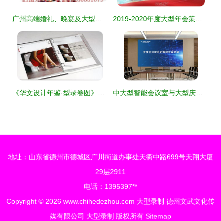
广州高端婚礼、晚宴及大型活动专业摄录服务全解析
2019-2020年度大型年会策划与执行 聚焦南昌市场及大型录制活动新趋势
《华文设计年鉴·型录卷图》发布 企业视觉设计的年度盛宴与信息化管理的未来趋势
中大型智能会议室与大型庆典活动 场景搭建与组织策划全攻略
地址：山东省德州市德城区广川街道办事处天衢中路699号天翔大厦
29层2911
电话：1395397**
Copyright © 2026
www.chihedezhou.com
大型录制
德州文武文化传
媒有限公司
大型录制
版权所有
Sitemap