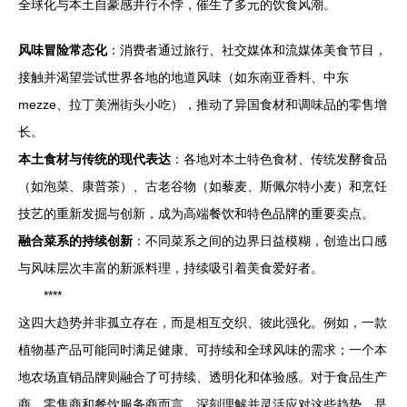
全球化与本土自豪感并行不悖，催生了多元的饮食风潮。
风味冒险常态化
：消费者通过旅行、社交媒体和流媒体美食节目，
接触并渴望尝试世界各地的地道风味（如东南亚香料、中东
mezze、拉丁美洲街头小吃），推动了异国食材和调味品的零售增
长。
本土食材与传统的现代表达
：各地对本土特色食材、传统发酵食品
（如泡菜、康普茶）、古老谷物（如藜麦、斯佩尔特小麦）和烹饪
技艺的重新发掘与创新，成为高端餐饮和特色品牌的重要卖点。
融合菜系的持续创新
：不同菜系之间的边界日益模糊，创造出口感
与风味层次丰富的新派料理，持续吸引着美食爱好者。
****
这四大趋势并非孤立存在，而是相互交织、彼此强化。例如，一款
植物基产品可能同时满足健康、可持续和全球风味的需求；一个本
地农场直销品牌则融合了可持续、透明化和体验感。对于食品生产
商、零售商和餐饮服务商而言，深刻理解并灵活应对这些趋势，是