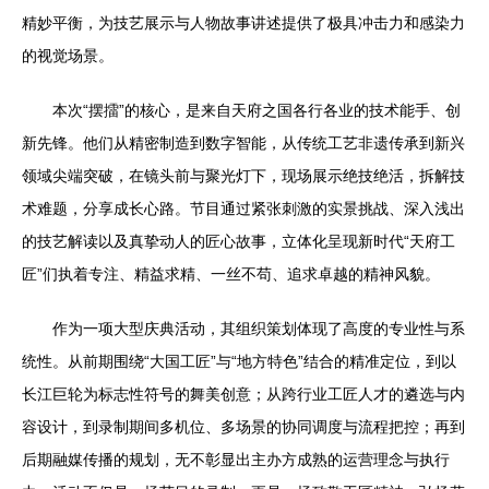
精妙平衡，为技艺展示与人物故事讲述提供了极具冲击力和感染力
的视觉场景。
本次“摆擂”的核心，是来自天府之国各行各业的技术能手、创
新先锋。他们从精密制造到数字智能，从传统工艺非遗传承到新兴
领域尖端突破，在镜头前与聚光灯下，现场展示绝技绝活，拆解技
术难题，分享成长心路。节目通过紧张刺激的实景挑战、深入浅出
的技艺解读以及真挚动人的匠心故事，立体化呈现新时代“天府工
匠”们执着专注、精益求精、一丝不苟、追求卓越的精神风貌。
作为一项大型庆典活动，其组织策划体现了高度的专业性与系
统性。从前期围绕“大国工匠”与“地方特色”结合的精准定位，到以
长江巨轮为标志性符号的舞美创意；从跨行业工匠人才的遴选与内
容设计，到录制期间多机位、多场景的协同调度与流程把控；再到
后期融媒传播的规划，无不彰显出主办方成熟的运营理念与执行