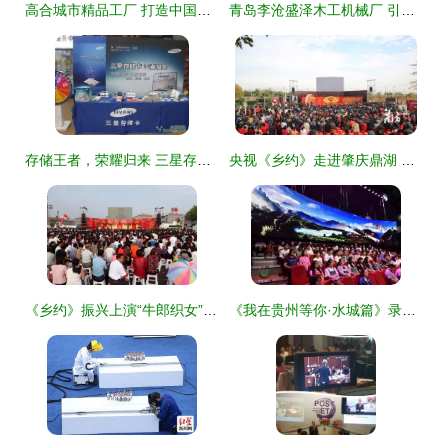
高合城市精品工厂 打造中国未来科技生产企业新样本
青岛李沧盛泽木工机械厂 引领前沿的大型发泡设备产品全览
存储王者，荣耀归来 三星存储卡大型产品巡展暨庆典活动策划方案
央视《乡约》走进肇庆鼎湖 山水人文碰撞，乡村振兴新亮点抢鲜看
《乡约》振兴上演“牛郎织女”桃花盛宴，大型录制展现乡村新貌
《我在贵州等你·水城篇》录制完成 盛夏七月献礼全国，大型庆典活动蓄势待发