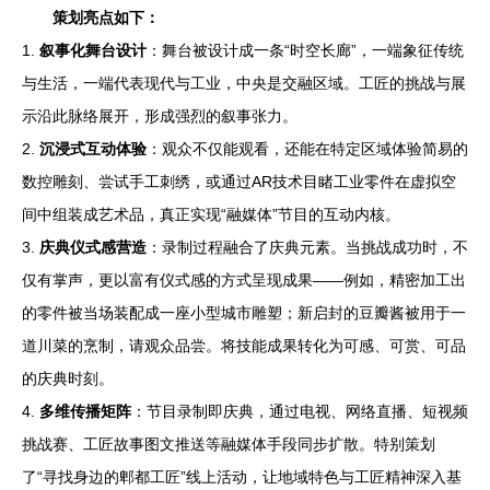
策划亮点如下：
1.
叙事化舞台设计
：舞台被设计成一条“时空长廊”，一端象征传统
与生活，一端代表现代与工业，中央是交融区域。工匠的挑战与展
示沿此脉络展开，形成强烈的叙事张力。
2.
沉浸式互动体验
：观众不仅能观看，还能在特定区域体验简易的
数控雕刻、尝试手工刺绣，或通过AR技术目睹工业零件在虚拟空
间中组装成艺术品，真正实现“融媒体”节目的互动内核。
3.
庆典仪式感营造
：录制过程融合了庆典元素。当挑战成功时，不
仅有掌声，更以富有仪式感的方式呈现成果——例如，精密加工出
的零件被当场装配成一座小型城市雕塑；新启封的豆瓣酱被用于一
道川菜的烹制，请观众品尝。将技能成果转化为可感、可赏、可品
的庆典时刻。
4.
多维传播矩阵
：节目录制即庆典，通过电视、网络直播、短视频
挑战赛、工匠故事图文推送等融媒体手段同步扩散。特别策划
了“寻找身边的郫都工匠”线上活动，让地域特色与工匠精神深入基