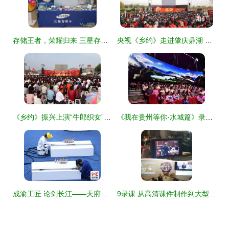
存储王者，荣耀归来 三星存储卡大型产品巡展暨庆典活动策划方案
央视《乡约》走进肇庆鼎湖 山水人文碰撞，乡村振兴新亮点抢鲜看
《乡约》振兴上演“牛郎织女”桃花盛宴，大型录制展现乡村新貌
《我在贵州等你·水城篇》录制完成 盛夏七月献礼全国，大型庆典活动蓄势待发
成渝工匠 论剑长江——天府工匠大型技能挑战融媒体节目第二季首场录制盛大启动
9录课 从高清课件制作到大型庆典策划的一站式专业服务