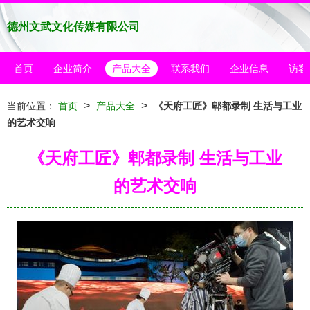
德州文武文化传媒有限公司
首页
企业简介
产品大全
联系我们
企业信息
访客
>
>
当前位置：
首页
产品大全
《天府工匠》郫都录制 生活与工业
的艺术交响
《天府工匠》郫都录制 生活与工业
的艺术交响