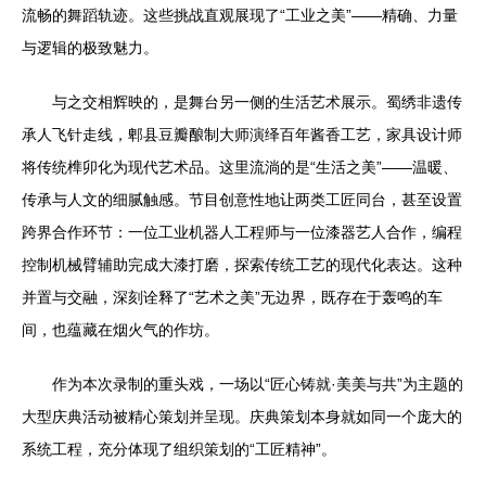
流畅的舞蹈轨迹。这些挑战直观展现了“工业之美”——精确、力量
与逻辑的极致魅力。
与之交相辉映的，是舞台另一侧的生活艺术展示。蜀绣非遗传
承人飞针走线，郫县豆瓣酿制大师演绎百年酱香工艺，家具设计师
将传统榫卯化为现代艺术品。这里流淌的是“生活之美”——温暖、
传承与人文的细腻触感。节目创意性地让两类工匠同台，甚至设置
跨界合作环节：一位工业机器人工程师与一位漆器艺人合作，编程
控制机械臂辅助完成大漆打磨，探索传统工艺的现代化表达。这种
并置与交融，深刻诠释了“艺术之美”无边界，既存在于轰鸣的车
间，也蕴藏在烟火气的作坊。
作为本次录制的重头戏，一场以“匠心铸就·美美与共”为主题的
大型庆典活动被精心策划并呈现。庆典策划本身就如同一个庞大的
系统工程，充分体现了组织策划的“工匠精神”。